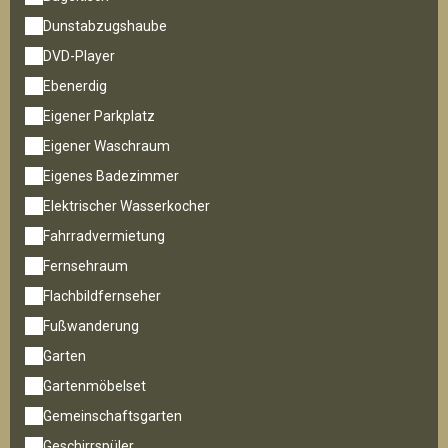
Dunstabzugshaube
DVD-Player
Ebenerdig
Eigener Parkplatz
Eigener Waschraum
Eigenes Badezimmer
Elektrischer Wasserkocher
Fahrradvermietung
Fernsehraum
Flachbildfernseher
Fußwanderung
Garten
Gartenmöbelset
Gemeinschaftsgarten
Geschirrspüler