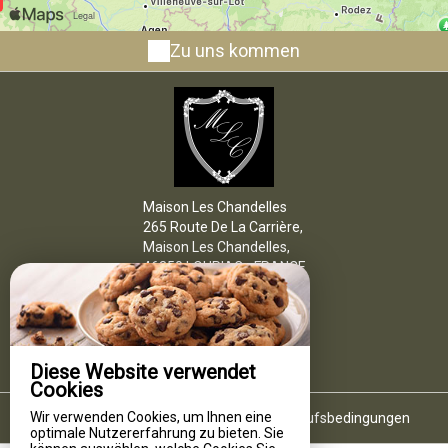
Zu uns kommen
Maison Les Chandelles
265 Route De La Carrière,
Maison Les Chandelles,
46350 LOUPIAC - FRANCE
+33 6 83 91 45 66
E-Mail-Kontakt
Diese Website verwendet
Cookies
Wir verwenden Cookies, um Ihnen eine
Rechtliche Hinweise
|
Allgemeine Verkaufsbedingungen
optimale Nutzererfahrung zu bieten. Sie