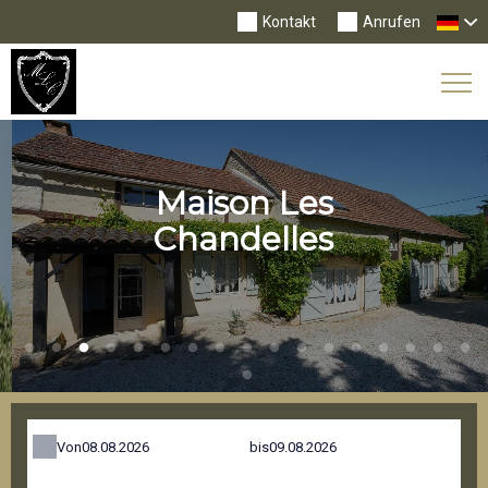
Kontakt
Anrufen
Tog
Nav
Maison Les
Chandelles
Von
bis