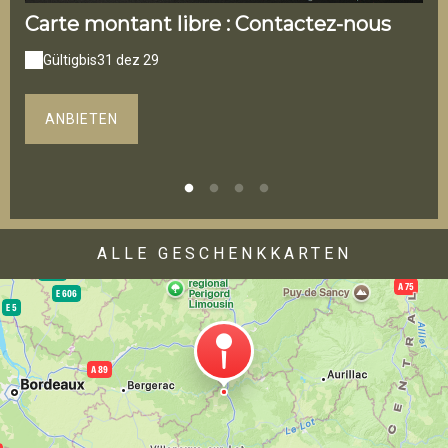
Carte montant libre : Contactez-nous
L'
Gültig
bis
31 dez 29
G
ANBIETEN
ALLE GESCHENKKARTEN