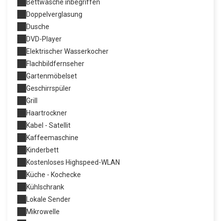
Bettwäsche inbegriffen
Doppelverglasung
Dusche
DVD-Player
Elektrischer Wasserkocher
Flachbildfernseher
Gartenmöbelset
Geschirrspüler
Grill
Haartrockner
Kabel - Satellit
Kaffeemaschine
Kinderbett
Kostenloses Highspeed-WLAN
Küche - Kochecke
Kühlschrank
Lokale Sender
Mikrowelle