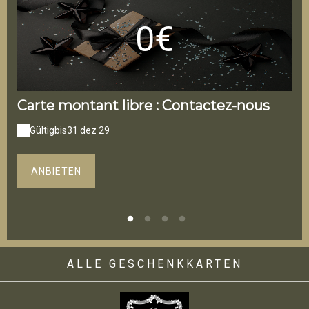
0€
Carte montant libre : Contactez-nous
L'
Gültig
bis
31 dez 29
G
ANBIETEN
ALLE GESCHENKKARTEN