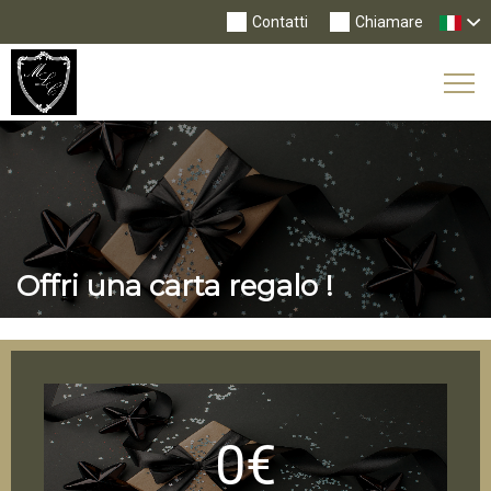
Contatti
Chiamare
Tog
Nav
Offri una carta regalo !
0€